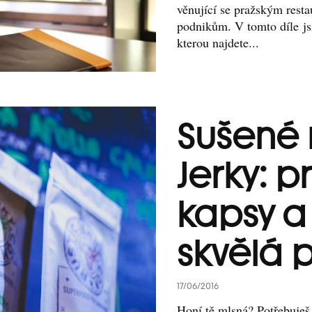
věnující se pražským rest
podnikům. V tomto díle js
kterou najdete...
Sušené 
Jerky: p
kapsy a
skvělá 
17/06/2016
Honí tě mlsná? Potřebuješ