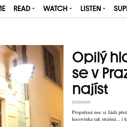
ME
READ
WATCH
LISTEN
SUP
Opilý h
se v Pra
najíst
02/09/2019
Propařená noc si žádá před
kocovinka tak strašná... i 