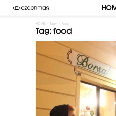
HO
Czechmag
HOME
Tagy
Food
Tag: food