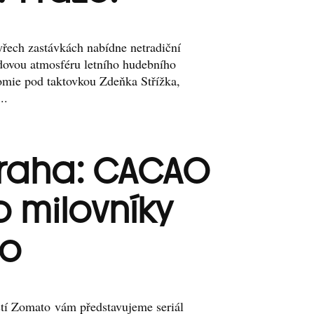
tyřech zastávkách nabídne netradiční
dovou atmosféru letního hudebního
nomie pod taktovkou Zdeňka Střížka,
..
raha: CACAO
o milovníky
ho
stí Zomato vám představujeme seriál