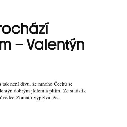
rochází
m – Valentýn
 tak není divu, že mnoho Čechů se
alentýn dobrým jídlem a pitím. Ze statistik
růvodce Zomato vyplývá, že...