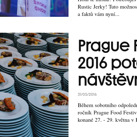
Rustic Jerky! Tuto možnos
a faktů vám nyní...
Prague 
2016 po
návštěv
31/05/2016
Během sobotního odpoledne
ročník Prague Food Festiv
konané 27. - 29. května v 