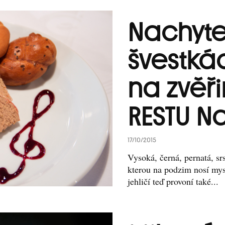
Nachyte
švestkác
na zvěři
RESTU Na
17/10/2015
Vysoká, černá, pernatá, sr
kterou na podzim nosí mys
jehličí teď provoní také...