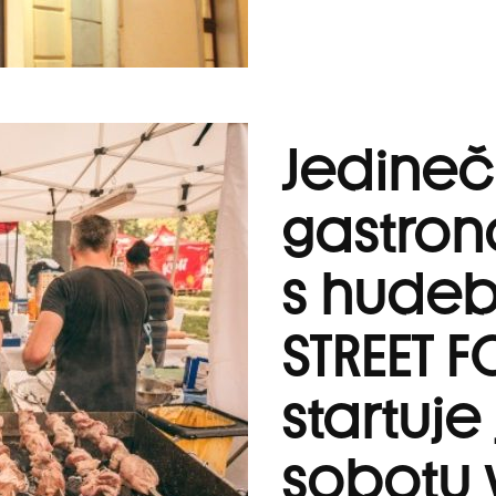
Jedine
gastron
s hudeb
STREET 
startuje 
sobotu v