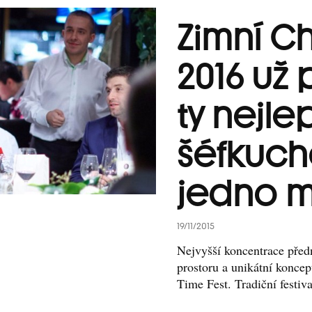
Zimní Ch
2016 už 
ty nejle
šéfkuch
jedno m
19/11/2015
Nejvyšší koncentrace před
prostoru a unikátní koncept
Time Fest. Tradiční festiva