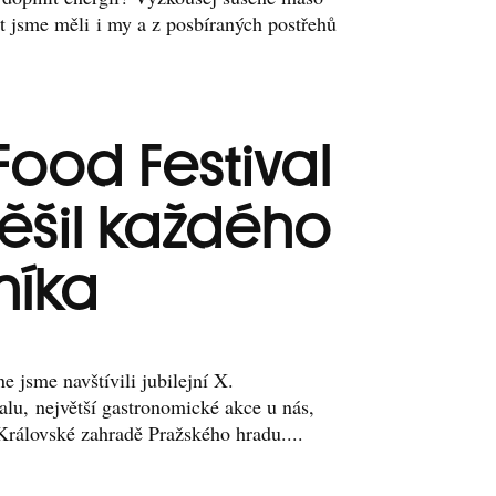
t jsme měli i my a z posbíraných postřehů
Food Festival
těšil každého
níka
 jsme navštívili jubilejní X.
alu, největší gastronomické akce u nás,
Královské zahradě Pražského hradu....