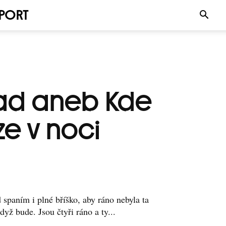
PORT
lad aneb Kde
ze v noci
 spaním i plné bříško, aby ráno nebyla ta
když bude. Jsou čtyři ráno a ty...