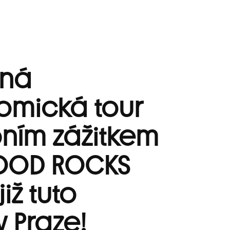
čná
omická tour
ním zážitkem
FOOD ROCKS
již tuto
 Praze!