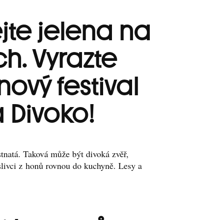
jte jelena na
h. Vyrazte
nový festival
 Divoko!
stnatá. Taková může být divoká zvěř,
livci z honů rovnou do kuchyně. Lesy a