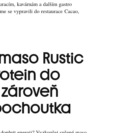
auracím, kavárnám a dalším gastro
me se vypravili do restaurace Cacao,
maso Rustic
rotein do
 zároveň
pochoutka
 doplnit energii? Vyzkoušej sušené maso