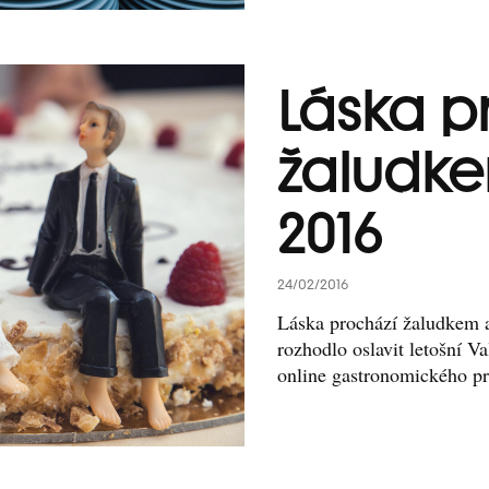
Láska p
žaludke
2016
24/02/2016
Láska prochází žaludkem a
rozhodlo oslavit letošní V
online gastronomického p