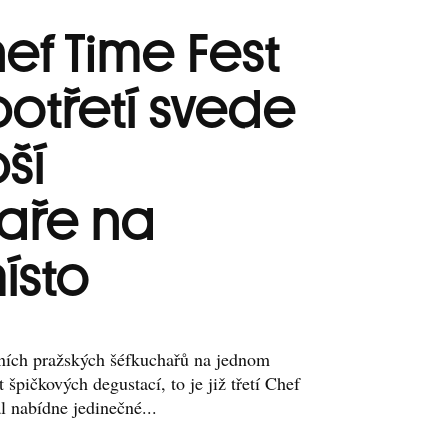
ef Time Fest
potřetí svede
pší
aře na
ísto
ních pražských šéfkuchařů na jednom
 špičkových degustací, to je již třetí Chef
l nabídne jedinečné...