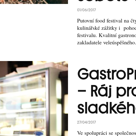
01/06/2017
Putovní food festival na č
kulinářské zážitky i poho
festivalu. Kvalitní gastro
zakladatele veleúspěšného.
GastroP
– Ráj pr
sladké
27/04/2017
Ve spolupráci se společno