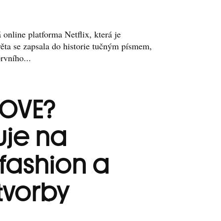
online platforma Netflix, která je
ěta se zapsala do historie tučným písmem,
rvního...
LOVE?
je na
fashion a
tvorby