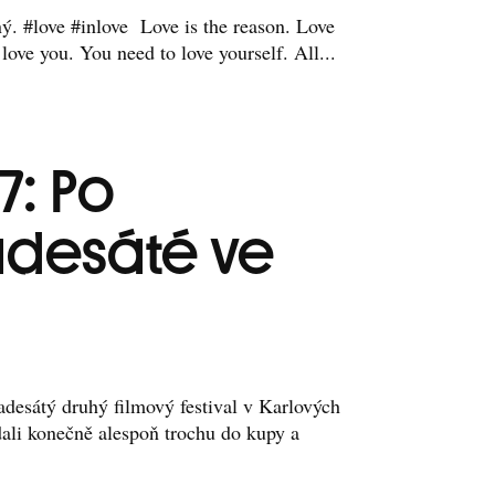
ý. #love #inlove Love is the reason. Love
 love you. You need to love yourself. All...
7: Po
desáté ve
adesátý druhý filmový festival v Karlových
dali konečně alespoň trochu do kupy a