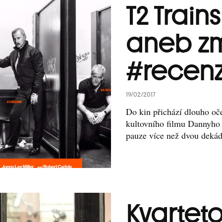
T2 Train
aneb zm
#recen
19/02/2017
Do kin přichází dlouho oč
kultovního filmu Dannyho
pauze více než dvou dekád 
Kvarteto