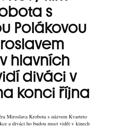
robota s
u Polákovou
roslavem
v hlavních
vidí diváci v
a konci října
éra Miroslava Krobota s názvem Kvarteto
ukce a diváci ho budou moct vidět v kinech