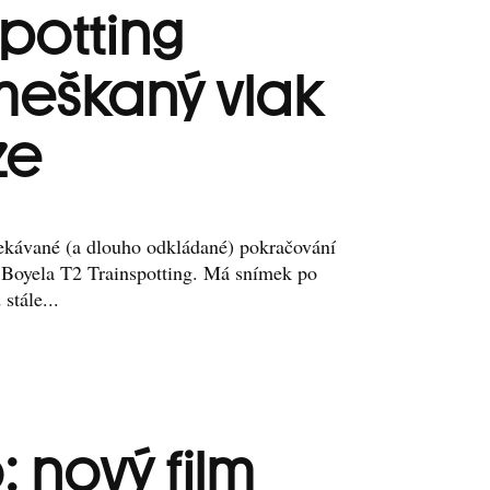
spotting
eškaný vlak
ze
ekávané (a dlouho odkládané) pokračování
 Boyela T2 Trainspotting. Má snímek po
stále...
: nový film