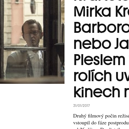
Mirka K
Barboro
nebo Ja
Pleslem 
rolích u
kinech n
31/01/2017
Druhý filmový počin režis
vstoupil do fáze postprod