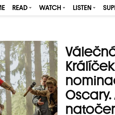
ME
READ
WATCH
LISTEN
SUP
Válečn
Králíček
nomina
Oscary. 
natočen