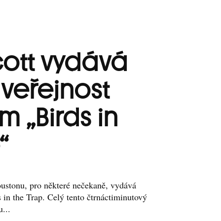
cott vydává
í veřejnost
lm „Birds in
“
oustonu, pro některé nečekaně, vydává
 in the Trap. Celý tento čtrnáctiminutový
...