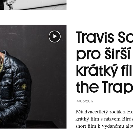
Travis S
pro širš
krátký fi
the Trap
14/06/2017
Pětadvacetiletý rodák z H
krátký film s názvem Birds
short film k vydanému albu