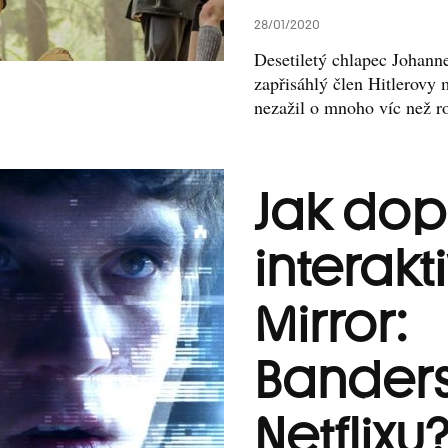
28/01/2020
Desetiletý chlapec Johanne
zapřisáhlý člen Hitlerovy 
nezažil o mnoho víc než ro
Jak dop
interakti
Mirror:
Banders
Netflixu