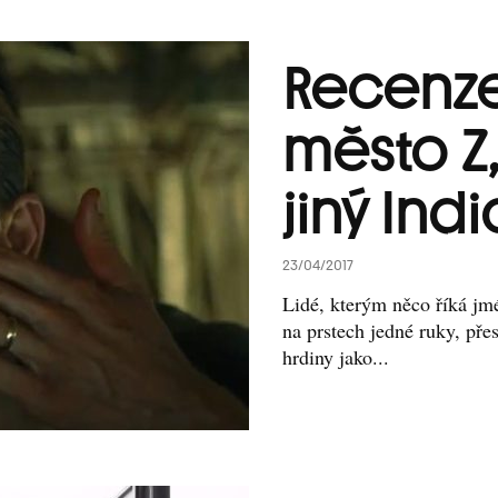
Recenze
město Z,
jiný Ind
23/04/2017
Lidé, kterým něco říká jmé
na prstech jedné ruky, př
hrdiny jako...