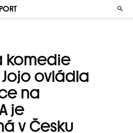
PORT
á komedie
 Jojo ovládla
ce na
A je
á v Česku