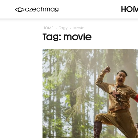
HO
Czechmag
HOME
Tagy
Movie
Tag: movie