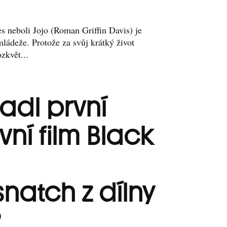
s neboli Jojo (Roman Griffin Davis) je
mládeže. Protože za svůj krátký život
zkvět...
adl první
vní film Black
natch z dílny
?