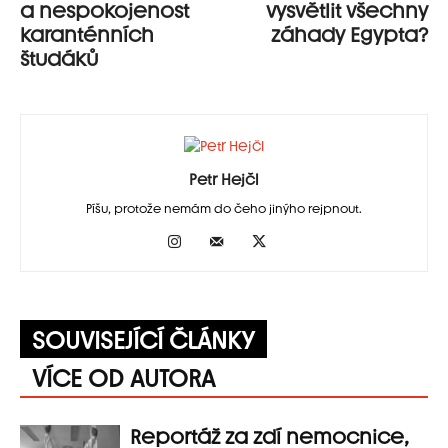
a nespokojenost
vysvětlit všechny
karanténních
záhady Egypta?
študáků
Petr Hejčl
Píšu, protože nemám do čeho jinýho rejpnout.
SOUVISEJÍCÍ ČLÁNKY
VÍCE OD AUTORA
Reportáž za zdí nemocnice,