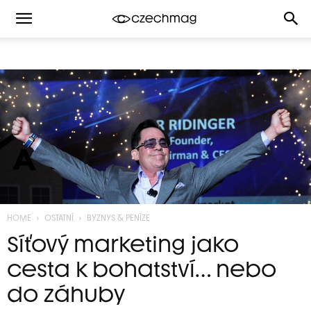
HOME
OSTATNÍ
BYZNYS & PENÍZE
Síťový marketing jako
cesta k bohatství… nebo
do záhuby