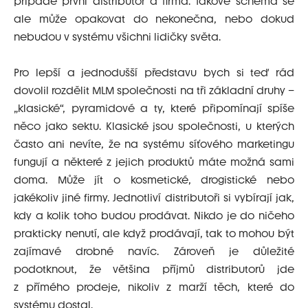
případě první distributor a firma. Takové schéma se
ale může opakovat do nekonečna, nebo dokud
nebudou v systému všichni lidičky světa.
Pro lepší a jednodušší představu bych si teď rád
dovolil rozdělit MLM společnosti na tři základní druhy –
„klasické“, pyramidové a ty, které připomínají spíše
něco jako sektu. Klasické jsou společnosti, u kterých
často ani nevíte, že na systému síťového marketingu
fungují a některé z jejich produktů máte možná sami
doma. Může jít o kosmetické, drogistické nebo
jakékoliv jiné firmy. Jednotliví distributoři si vybírají jak,
kdy a kolik toho budou prodávat. Nikdo je do ničeho
prakticky nenutí, ale když prodávají, tak to mohou být
zajímavé drobné navíc. Zároveň je důležité
podotknout, že většina příjmů distributorů jde
z přímého prodeje, nikoliv z marží těch, které do
systému dostal.