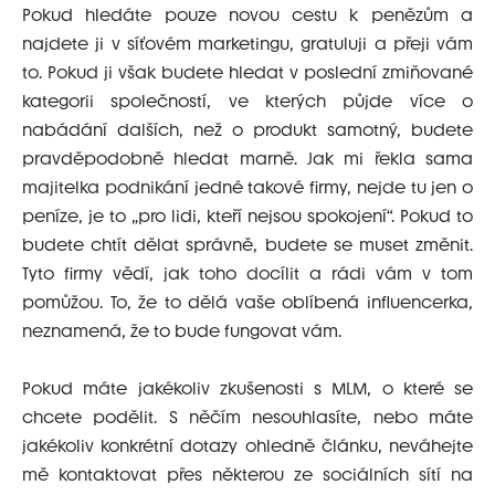
Pokud hledáte pouze novou cestu k penězům a
najdete ji v síťovém marketingu, gratuluji a přeji vám
to. Pokud ji však budete hledat v poslední zmiňované
kategorii společností, ve kterých půjde více o
nabádání dalších, než o produkt samotný, budete
pravděpodobně hledat marně. Jak mi řekla sama
majitelka podnikání jedné takové firmy, nejde tu jen o
peníze, je to „pro lidi, kteří nejsou spokojení“. Pokud to
budete chtít dělat správně, budete se muset změnit.
Tyto firmy vědí, jak toho docílit a rádi vám v tom
pomůžou. To, že to dělá vaše oblíbená influencerka,
neznamená, že to bude fungovat vám.
Pokud máte jakékoliv zkušenosti s MLM, o které se
chcete podělit. S něčím nesouhlasíte, nebo máte
jakékoliv konkrétní dotazy ohledně článku, neváhejte
mě kontaktovat přes některou ze sociálních sítí na