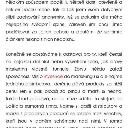
nějakým způsobem podělili. Někteří dosti otevřeně a
někteří trochu méně. Tak či tak jsem všem dotyčným
slíbil zachování anonymity, jež se pokusím dle mého
nejlepšího svědomí splnit. Zároveň jím chci tímto
poděkovat za jejich ochotu a doufám, že se tímto
článkem nikoho z nich nedotknu.
Konečně se dostáváme k odstavci pro ty, kteří čekají
na nějakou definici nebo vysvětlení toho, jak síťový
marketing vlastně funguje. Zprvu někdo založí
společnost. Místo
investice
do marketingu si ale najme
jednoho distributora, kterému dává produkty za nižší
cenu. Ten ji pak prodá za plnou a marži si nechá.
Takže buď prodává, nebo může udělat to stejné, co
udělala samotná firma. Najme si další distributory a
marže z prodaných produktů se rozdělí mezi všechny,
kteří jsou v daném schématu nad nimi. V tomto