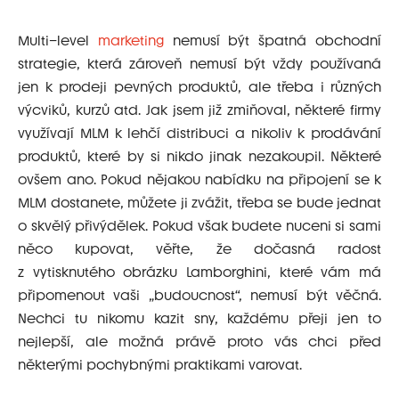
Multi–level
marketing
nemusí být špatná obchodní
strategie, která zároveň nemusí být vždy používaná
jen k prodeji pevných produktů, ale třeba i různých
výcviků, kurzů atd. Jak jsem již zmiňoval, některé firmy
využívají MLM k lehčí distribuci a nikoliv k prodávání
produktů, které by si nikdo jinak nezakoupil. Některé
ovšem ano. Pokud nějakou nabídku na připojení se k
MLM dostanete, můžete ji zvážit, třeba se bude jednat
o skvělý přivýdělek. Pokud však budete nuceni si sami
něco kupovat, věřte, že dočasná radost
z vytisknutého obrázku Lamborghini, které vám má
připomenout vaši „budoucnost“, nemusí být věčná.
Nechci tu nikomu kazit sny, každému přeji jen to
nejlepší, ale možná právě proto vás chci před
některými pochybnými praktikami varovat.