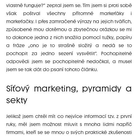
vlastně funguje?“ zeptal jsem se. Tím jsem si proti sobě
však poštval všechny přítomné markeťáky i
markeťačky. I přes zamračené výrazy na jejich tvářích,
způsobené mou dotěrnou a zbytečnou otázkou se mi
to dokonce jedna z nich snažila pomocí tužky, papíru
a fráze „ono je to strašně složitý a nedá se to
pochopit za jedno sezení vysvětlit“. Pochopitelné
odpovědi jsem se pochopitelně nedočkal, a musel
jsem se tak dát do psaní tohoto článku.
Síťový marketing, pyramidy a
sekty
Jelikož jsem chtěl mít co nejvíce informací tzv. z první
ruky, měl jsem možnost mluvit s mnoha lidmi napříč
firmami, kteří se se mnou o svých praktické zkušenosti