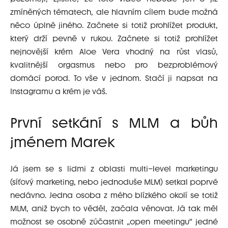
zmíněných tématech, ale hlavním cílem bude možná
něco úplně jiného. Začnete si totiž prohlížet produkt,
který drží pevně v rukou. Začnete si totiž prohlížet
nejnovější krém Aloe Vera vhodný na růst vlasů,
kvalitnější orgasmus nebo pro bezproblémový
domácí porod. To vše v jednom. Stačí ji napsat na
Instagramu a krém je váš.
První setkání s MLM a bůh
jménem Marek
Já jsem se s lidmi z oblasti multi–level marketingu
(síťový marketing, nebo jednoduše MLM) setkal poprvé
nedávno. Jedna osoba z mého blízkého okolí se totiž
MLM, aniž bych to věděl, začala věnovat. Já tak měl
možnost se osobně zúčastnit „open meetingu“ jedné