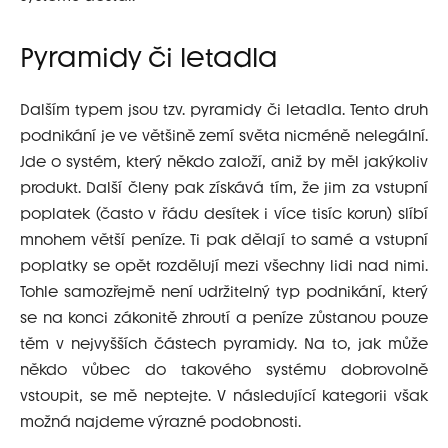
Pyramidy či letadla
Dalším typem jsou tzv. pyramidy či letadla. Tento druh
podnikání je ve většině zemí světa nicméně nelegální.
Jde o systém, který někdo založí, aniž by měl jakýkoliv
produkt. Další členy pak získává tím, že jim za vstupní
poplatek (často v řádu desítek i více tisíc korun) slíbí
mnohem větší peníze. Ti pak dělají to samé a vstupní
poplatky se opět rozdělují mezi všechny lidi nad nimi.
Tohle samozřejmě není udržitelný typ podnikání, který
se na konci zákonitě zhroutí a peníze zůstanou pouze
těm v nejvyšších částech pyramidy. Na to, jak může
někdo vůbec do takového systému dobrovolně
vstoupit, se mě neptejte. V následující kategorii však
možná najdeme výrazné podobnosti.