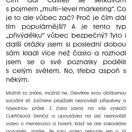
Čím dál častěji se setkávám
s pojmem „multi–level marketing“. Co
je to ale vůbec zač? Proč je čím dál
tím populárnější? A je tento typ
„přivýdělku“ vůbec bezpečný? Tyto i
další otázky jsem si poslední dobou
sám kladl více než často a rozhodl
jsem se o své poznatky podělit
s celým světem. No, třeba aspoň s
někým.
Možná to znáte, možná ne. Otevřete svou oblíbenou
sociální síť. Začnete projíždět nejnovější příspěvky a
najednou prásk. Z čista jasna na vás vyskočí
Cukříčková Denča a upoutávka na její nejnovější
video o menstruaci a holení. Když se ale zakoukáte
pozorněji, zjistíte, že toto video nebude jen o již