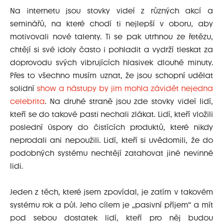
Na internetu jsou stovky videí z různých akcí a
seminářů, na které chodí ti nejlepší v oboru, aby
motivovali nové talenty. Ti se pak utrhnou ze řetězu,
chtějí si své idoly často i pohladit a vydrží tleskat za
doprovodu svých vibrujících hlasivek dlouhé minuty.
Přes to všechno musím uznat, že jsou schopní udělat
solidní
show a nástupy by jim mohla závidět nejedna
celebrita
. Na druhé straně jsou zde stovky videí lidí,
kteří se do takové pasti nechali zlákat. Lidí, kteří vložili
poslední úspory do čistících produktů, které nikdy
neprodali ani nepoužili. Lidí, kteří si uvědomili, že do
podobných systému nechtějí zatahovat jiné nevinné
lidi.
Jeden z těch, které jsem zpovídal, je zatím v takovém
systému rok a půl. Jeho cílem je „pasivní příjem“ a mít
pod sebou dostatek lidí, kteří pro něj budou