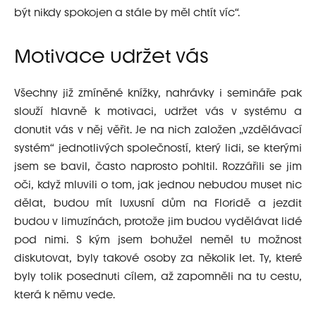
být nikdy spokojen a stále by měl chtít víc“.
Motivace udržet vás
Všechny již zmíněné knížky, nahrávky i semináře pak
slouží hlavně k motivaci, udržet vás v systému a
donutit vás v něj věřit. Je na nich založen „vzdělávací
systém“ jednotlivých společností, který lidi, se kterými
jsem se bavil, často naprosto pohltil. Rozzářili se jim
oči, když mluvili o tom, jak jednou nebudou muset nic
dělat, budou mít luxusní dům na Floridě a jezdit
budou v limuzínách, protože jim budou vydělávat lidé
pod nimi. S kým jsem bohužel neměl tu možnost
diskutovat, byly takové osoby za několik let. Ty, které
byly tolik posednuti cílem, až zapomněli na tu cestu,
která k němu vede.