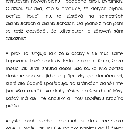
rekrutování nových členů – podobně jako u pyramidy.
Otázkou zůstává, kdo si produkty, ze kterých plynou
peníze, koupí. Inu, to zůstává na samotných
distributorech a distributorkách. Od jedné z nich jsem
se totiž dozvěděl, že „distributor je zároveň sám
zákazník“.
V praxi to funguje tak, že si osoby v síti musí samy
kupovat takové produkty. Jedna z nich mi řekla, že za
měsíc tak utratí zhruba deset tisíc Kč. Za tyto peníze
dostane spoustu jídla a přípravky do domácnosti,
které ale údajně spotřebuje. Na stránkách dané firmy
jsou však akorát dva druhy těstovin a šest druhů kávy.
Každý má asi jiné choutky a jinou spotřebu pracího
prášku.
Abyste dosáhli svého cíle a mohli se do konce života
válet u moře, tak musíte logicky nabírat další členy.