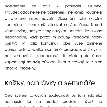
Dostáváme se totiž k poslední skupině.
Pravděpodobně té nejrozšířenější, nejkomplikovanější
a pro mě nejzajímavější. Zkoumání této skupiny
společností jsem totiž věnoval nejvíce času. Doteď
však nevím, jak tyto firmy nazývat. Doufám, že nikoho
nepohorším, když prozatím použiji pracovní název
„sekty“. Ty totiž kombinují obě výše zmíněné
dohromady a vzniká poměrně propracovaný cyklus
na verbování „distributorů“. Ti však pak často
zapomínají na svůj původní život a stávají se z nich
chodící prodejny.
Knížky, nahrávky a semináře
Celý systém takových společností už totiž zdaleka
nefunguje jen na prodeji produktu, nýbrž na