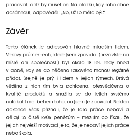
pracovat, aniž by musel on. Na otázku, kdy toho chce
dosáhnout, odpověděl: „No, už to mělo být.“
Závěr
Tento článek je adresován hlavně mladším lidem.
Věkový průměr těch, které jsem zpovídal (nezávisle na
místě ani společnosti) byl okolo 18 let. Tedy hned
v době, kdy se do něčeho takového mohou legálně
přidat. Stejně je prý i lidem v jejich týmech. Drtivá
většina z nich tím byla pohlcena, přesvědčena o
kvalitě produktů a snažila se do jejich systému
nalákat i mě, během toho, co jsem je zpovídal. Někteří
dokonce však přiznali, že je tato práce nebaví a
dělají to čistě kvůli penězům – mezitím co říkali, že
jejich největší motivací je to, že je nebaví jejich práce
nebo škola.