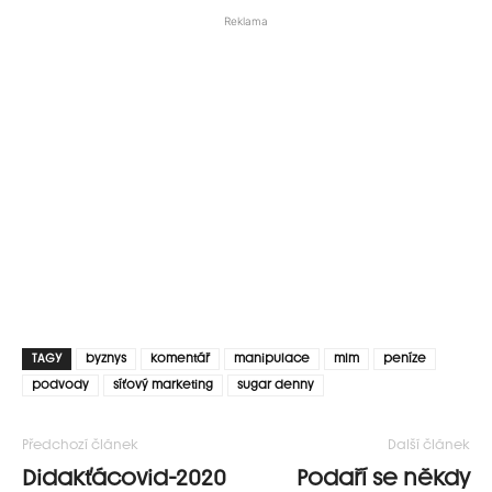
Reklama
TAGY
byznys
komentář
manipulace
mlm
peníze
podvody
síťový marketing
sugar denny
Předchozí článek
Další článek
Didakťácovid-2020
Podaří se někdy