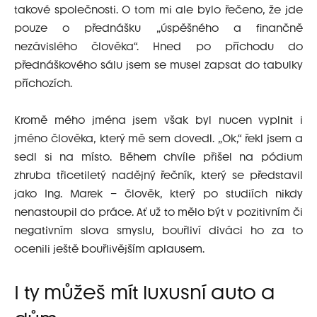
takové společnosti. O tom mi ale bylo řečeno, že jde
pouze o přednášku „úspěšného a finančně
nezávislého člověka“. Hned po příchodu do
přednáškového sálu jsem se musel zapsat do tabulky
příchozích.
Kromě mého jména jsem však byl nucen vyplnit i
jméno člověka, který mě sem dovedl. „Ok,“ řekl jsem a
sedl si na místo. Během chvíle přišel na pódium
zhruba třicetiletý nadějný řečník, který se představil
jako Ing. Marek – člověk, který po studiích nikdy
nenastoupil do práce. Ať už to mělo být v pozitivním či
negativním slova smyslu, bouřliví diváci ho za to
ocenili ještě bouřlivějším aplausem.
I ty můžeš mít luxusní auto a