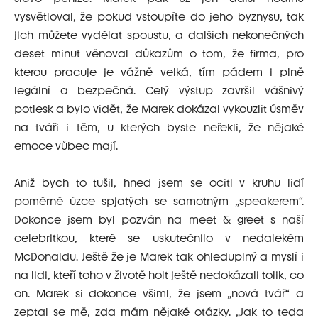
vysvětloval, že pokud vstoupíte do jeho byznysu, tak
jich můžete vydělat spoustu, a dalších nekonečných
deset minut věnoval důkazům o tom, že firma, pro
kterou pracuje je vážně velká, tím pádem i plně
legální a bezpečná. Celý výstup završil vášnivý
potlesk a bylo vidět, že Marek dokázal vykouzlit úsměv
na tváři i těm, u kterých byste neřekli, že nějaké
emoce vůbec mají.
Aniž bych to tušil, hned jsem se ocitl v kruhu lidí
poměrně úzce spjatých se samotným „speakerem“.
Dokonce jsem byl pozván na meet & greet s naší
celebritkou, které se uskutečnilo v nedalekém
McDonaldu. Ještě že je Marek tak ohleduplný a myslí i
na lidi, kteří toho v životě holt ještě nedokázali tolik, co
on. Marek si dokonce všiml, že jsem „nová tvář“ a
zeptal se mě, zda mám nějaké otázky. „Jak to teda