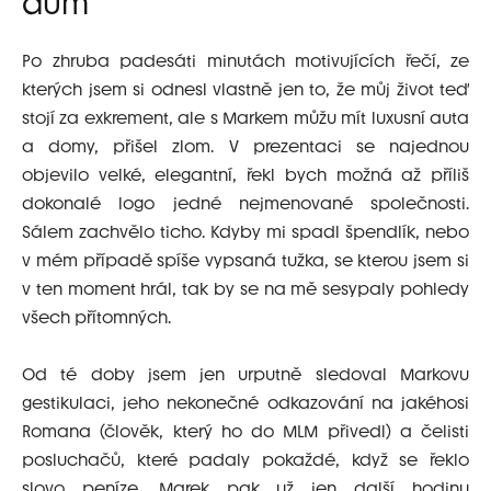
dům
Po zhruba padesáti minutách motivujících řečí, ze
kterých jsem si odnesl vlastně jen to, že můj život teď
stojí za exkrement, ale s Markem můžu mít luxusní auta
a domy, přišel zlom. V prezentaci se najednou
objevilo velké, elegantní, řekl bych možná až příliš
dokonalé logo jedné nejmenované společnosti.
Sálem zachvělo ticho. Kdyby mi spadl špendlík, nebo
v mém případě spíše vypsaná tužka, se kterou jsem si
v ten moment hrál, tak by se na mě sesypaly pohledy
všech přítomných.
Od té doby jsem jen urputně sledoval Markovu
gestikulaci, jeho nekonečné odkazování na jakéhosi
Romana (člověk, který ho do MLM přivedl) a čelisti
posluchačů, které padaly pokaždé, když se řeklo
slovo peníze. Marek pak už jen další hodinu