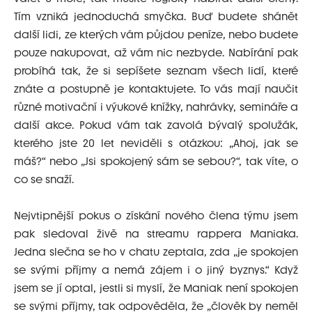
Tím vzniká jednoduchá smyčka. Buď budete shánět
další lidi, ze kterých vám půjdou peníze, nebo budete
pouze nakupovat, až vám nic nezbyde. Nabírání pak
probíhá tak, že si sepíšete seznam všech lidí, které
znáte a postupně je kontaktujete. To vás mají naučit
různé motivační i výukové knížky, nahrávky, semináře a
další akce. Pokud vám tak zavolá bývalý spolužák,
kterého jste 20 let neviděli s otázkou: „Ahoj, jak se
máš?“ nebo „Jsi spokojený sám se sebou?“, tak víte, o
co se snaží.
Nejvtipnější pokus o získání nového člena týmu jsem
pak sledoval živě na streamu rappera Maniaka.
Jedna slečna se ho v chatu zeptala, zda „je spokojen
se svými příjmy a nemá zájem i o jiný byznys.“ Když
jsem se jí optal, jestli si myslí, že Maniak není spokojen
se svými příjmy, tak odpověděla, že „člověk by neměl