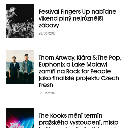
Festival Fingers Up nabídne
víkend plný nejrůznější
zábavy
28/06/2017
Thom Artway, Klára & The Pop,
Euphonix a Lake Malawi
zamíří na Rock for People
jako finalisté projektu Czech
Fresh
05/06/2017
The Kooks mění termín
pražského vystoupení, místo