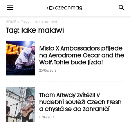
HOME
Tagy
Lake malawi
Tag: lake malawi
Místo X Ambassadors přijede
na Aerodrome Oscar and the
Wolf. Tohle bude jízda!
25/06/2018
Thom Artway zvítězil v
hudební soutěži Czech Fresh
a chystá se do zahraničí
11/07/2017