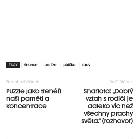
TAGY
finance
peníze
půjčka
rady
Předchozí článek
Další článek
Puzzle jako trenéři
Sharlota: „Dobrý
naší paměti a
vztah s rodiči je
koncentrace
daleko víc než
všechny prachy
světa.“ (rozhovor)