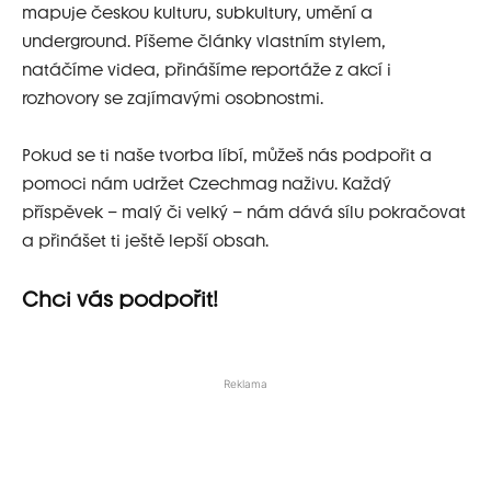
mapuje českou kulturu, subkultury, umění a
underground. Píšeme články vlastním stylem,
natáčíme videa, přinášíme reportáže z akcí i
rozhovory se zajímavými osobnostmi.
Pokud se ti naše tvorba líbí, můžeš nás podpořit a
pomoci nám udržet Czechmag naživu. Každý
příspěvek – malý či velký – nám dává sílu pokračovat
a přinášet ti ještě lepší obsah.
Chci vás podpořit!
Reklama