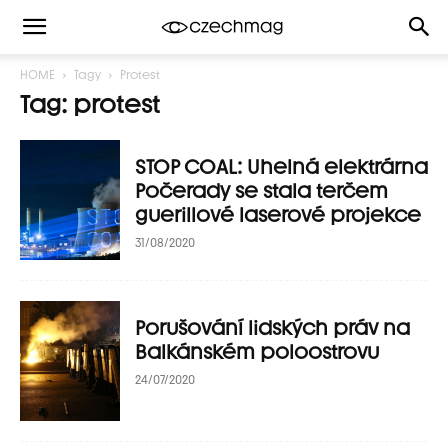
HOME
Tagy
Protest
Tag: protest
STOP COAL: Uhelná elektrárna
Počerady se stala terčem
guerillové laserové projekce
31/08/2020
Porušování lidských práv na
Balkánském poloostrovu
24/07/2020