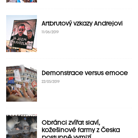
Artbrutový vzkazy Andrejovi
11/06/2019
Demonstrace versus emoce
22/05/2019
Obránci zvířat slaví,
kožešinové farmy z Česka
postupně vymizí