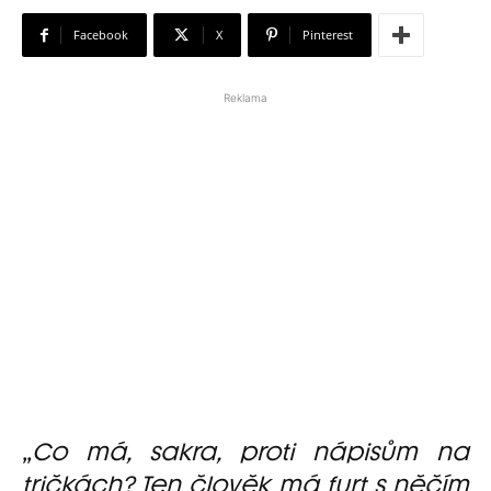
Facebook
X
Pinterest
Reklama
„
Co má, sakra, proti nápisům na
tričkách? Ten člověk má furt s něčím