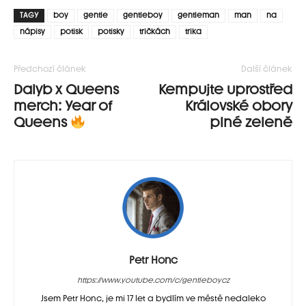
TAGY
boy
gentle
gentleboy
gentleman
man
na
nápisy
potisk
potisky
tričkách
trika
Předchozí článek
Další článek
Dalyb x Queens
Kempujte uprostřed
merch: Year of
Královské obory
Queens
plné zeleně
Petr Honc
https://www.youtube.com/c/gentleboycz
Jsem Petr Honc, je mi 17 let a bydlím ve městě nedaleko