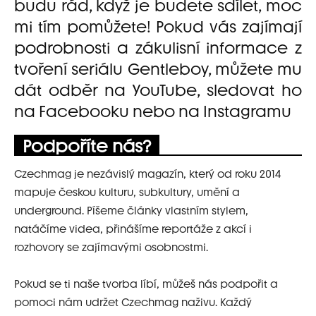
budu rád, když je budete sdílet, moc
mi tím pomůžete! Pokud vás zajímají
podrobnosti a zákulisní informace z
tvoření seriálu Gentleboy, můžete mu
dát
odběr na YouTube
, sledovat ho
na
Facebooku
nebo na
Instagramu
Podpoříte nás?
Czechmag je nezávislý magazín, který od roku 2014
mapuje českou kulturu, subkultury, umění a
underground. Píšeme články vlastním stylem,
natáčíme videa, přinášíme reportáže z akcí i
rozhovory se zajímavými osobnostmi.
Pokud se ti naše tvorba líbí, můžeš nás podpořit a
pomoci nám udržet Czechmag naživu. Každý