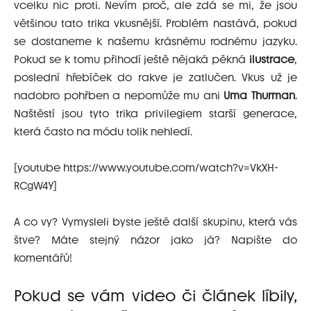
vcelku nic proti. Nevím proč, ale zdá se mi, že jsou
většinou tato trika vkusnější. Problém nastává, pokud
se dostaneme k našemu krásnému rodnému jazyku.
Pokud se k tomu přihodí ještě nějaká pěkná
ilustrace
,
poslední hřebíček do rakve je zatlučen. Vkus už je
nadobro pohřben a nepomůže mu ani
Uma Thurman
.
Naštěstí jsou tyto trika privilegiem starší generace,
která často na módu tolik nehledí.
[youtube https://www.youtube.com/watch?v=VkXH-
RCgW4Y]
A co vy? Vymysleli byste ještě další skupinu, která vás
štve? Máte stejný názor jako já? Napište do
komentářů!
Pokud se vám video či článek líbily,