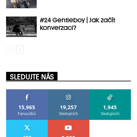
#24 Gentleboy | Jak začít
konverzaci?
SLEDUJTE NÁS
15,965
19,257
1,945
Fanoušků
Sledujících
Sledujících