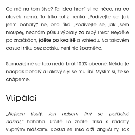
Co mě na tom štve? Ta idea hraní si na něco, na co
člověk nemá. To triko totiž neříká „Podívejte se, jak
jsem bohatý,“ ne, ono říká „Podívejte se, jak jsem
hloupej, nechám půlku výplaty za blbý triko.“ Nejděte
po značkách,
jděte po kvalitě
a vzhledu. Na takovém
casual triku bez potisku není nic špatného.
Samozřejmě se toto nedá brát 100% obecně. Někdo je
naopak bohatý a takový styl se mu líbí. Myslím si, že se
chápeme.
Vtipálci
„
Nejsem tlustý. Jen nejsem líný se pořádně
nažrat,“
hahaha. Určitě to znáte. Trika s rádoby
vtipnými hláškami. Dokud se triko drží angličtiny, tak