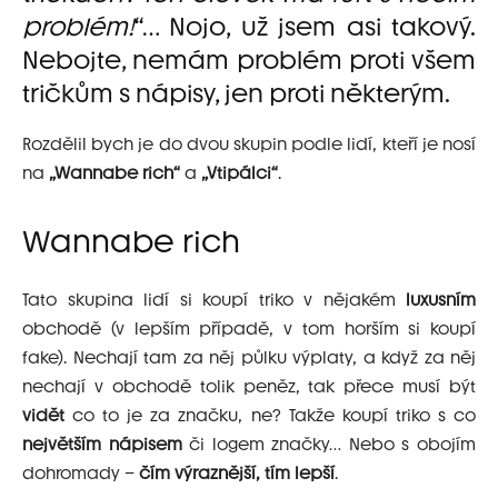
problém!
“… Nojo, už jsem asi takový.
Nebojte, nemám problém proti všem
tričkům s nápisy, jen proti některým.
Rozdělil bych je do dvou skupin podle lidí, kteří je nosí
na
„Wannabe rich“
a
„Vtipálci“
.
Wannabe rich
Tato skupina lidí si koupí triko v nějakém
luxusním
obchodě (v lepším případě, v tom horším si koupí
fake). Nechají tam za něj půlku výplaty, a když za něj
nechají v obchodě tolik peněz, tak přece musí být
vidět
co to je za značku, ne? Takže koupí triko s co
největším nápisem
či logem značky… Nebo s obojím
dohromady –
čím výraznější, tím lepší
.