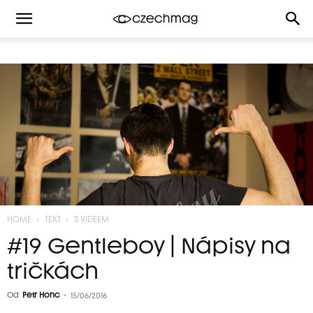
HOME
TEXT
S VIDEEM
#19 Gentleboy | Nápisy na
tričkách
Od
Petr Honc
-
15/06/2016