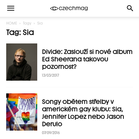
HOME
Tagy
Sia
Tag: Sia
Divide: Zaslouží si nové album
Ed Sheerana takovou
pozornost?
13/03/2017
Songy obětem střelby v
americkém gay klubu: Sia,
Jennifer Lopez nebo Jason
Derulo
07/09/2016