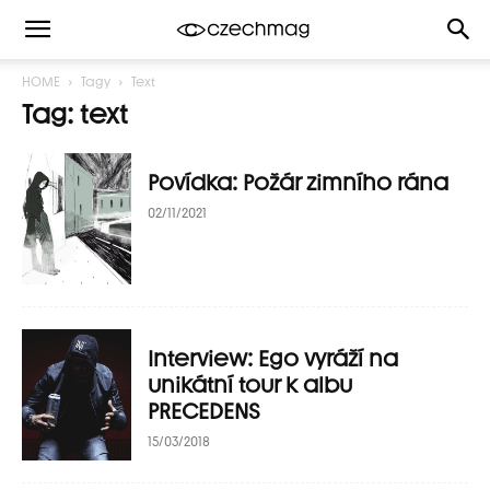
HOME
Tagy
Text
Tag: text
Povídka: Požár zimního rána
02/11/2021
Interview: Ego vyráží na
unikátní tour k albu
PRECEDENS
15/03/2018