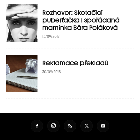
Rozhovor: Skotačící
puberťačka i spořádaná
maminka Bára Poláková
13/09/2017
Reklamace překladů
30/09/2015