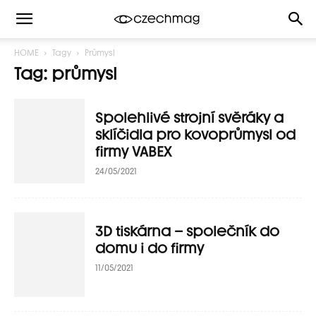
HOME
Tagy
Průmysl
Tag: průmysl
Spolehlivé strojní svěráky a
sklíčidla pro kovoprůmysl od
firmy VABEX
24/05/2021
3D tiskárna – společník do
domu i do firmy
11/05/2021