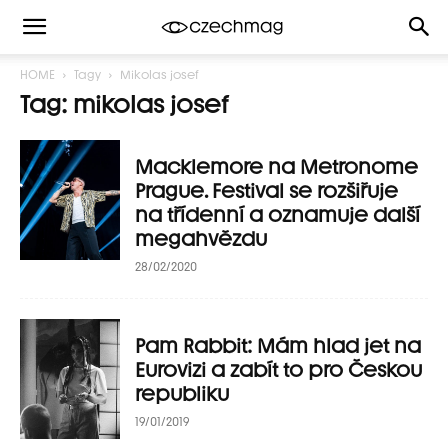
HOME
Tagy
Mikolas josef
Tag: mikolas josef
Macklemore na Metronome
Prague. Festival se rozšiřuje
na třídenní a oznamuje další
megahvězdu
28/02/2020
Pam Rabbit: Mám hlad jet na
Eurovizi a zabít to pro Českou
republiku
19/01/2019