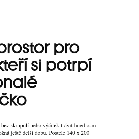
prostor pro
teří si potrpí
onalé
íčko
bez skrupulí nebo výčitek trávit hned osm
žná ještě delší dobu. Postele 140 x 200