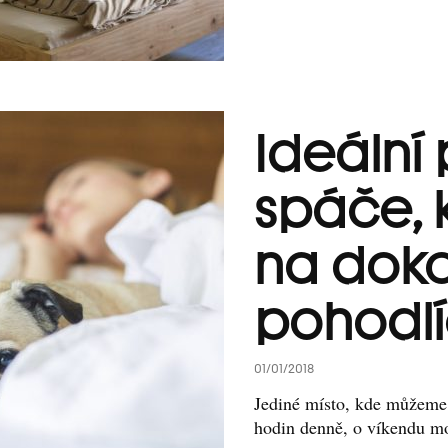
Ideální 
spáče, k
na dok
pohodl
01/01/2018
Jediné místo, kde můžeme 
hodin denně, o víkendu mo