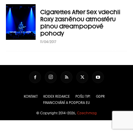
Cigarettes After Sex vdechli
Roxy zasněnou atmosféru
plnou dreampopové
pohody
11/04/2017
KONTAKT
KODEX REDAKCE
POŠLI TIP!
GDPR
FINANCOVÁNÍ A PODPORA EU
© Copyright 2014–2026,
Czechmag