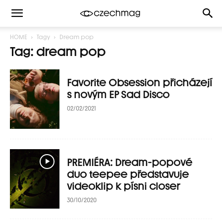
HOME
Tagy
Dream pop
Tag: dream pop
Favorite Obsession přicházejí
s novým EP Sad Disco
02/02/2021
PREMIÉRA: Dream-popové
duo teepee představuje
videoklip k písni closer
30/10/2020