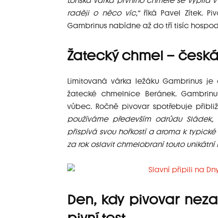
Loňská várka prvního chmele se vypila v 
raději o něco víc,“
říká Pavel Zítek. P
Gambrinus nabídne až do tří tisíc hospod
Žatecký chmel – česk
Limitovaná várka ležáku Gambrinus j
žatecké chmelnice Beránek. Gambrinu
vůbec. Ročně pivovar spotřebuje přibl
používáme především odrůdu Sládek, k
přispívá svou hořkostí a aroma k typické
za rok oslavit chmelobraní touto unikátní 
Den, kdy pivovar neza