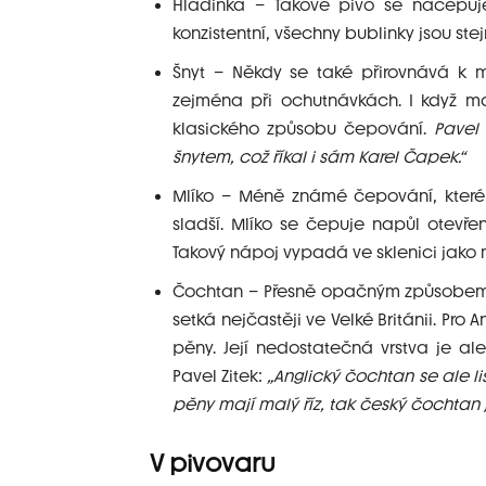
Hladinka – Takové pivo se načepuj
konzistentní, všechny bublinky jsou ste
Šnyt – Někdy se také přirovnává k m
zejména při ochutnávkách. I když maj
klasického způsobu čepování.
Pavel 
šnytem, což říkal i sám Karel Čapek.“
Mlíko – Méně známé čepování, které 
sladší. Mlíko se čepuje napůl otevř
Takový nápoj vypadá ve sklenici jako 
Čochtan – Přesně opačným způsobem n
setká nejčastěji ve Velké Británii. Pro
pěny. Její nedostatečná vrstva je a
Pavel Zitek:
„Anglický čochtan se ale li
pěny mají malý říz, tak český čochtan 
V pivovaru