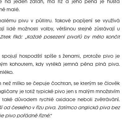
e na jeden zátah, má říz a jeho pěna je hustá
jně malé.
alému pivu v půllitru. Takové popíjení se využívá
í lidé možnosti volby, většinou stejně zůstávají u
Zitek říká: „Každé posezení pivařů by mělo končit
spojují hospodští spíše s ženami, protože pivo je
eným kohoutem, kdy vytéká jemná pěna plná piva.
mléko.
ež mlíko se čepuje čochtan, se kterým se člověk
 Angličany je totiž typické pivo jen s malým množstvím
le také důvodem rychlé oxidace neboli zvětrávání.
ší od českého v řízu piva. Zatímco anglická piva bez
je pivo pořádně řízné.“