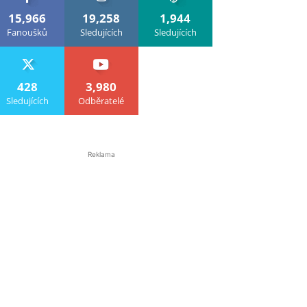
15,966
19,258
1,944
Fanoušků
Sledujících
Sledujících
428
3,980
Sledujících
Odběratelé
Reklama