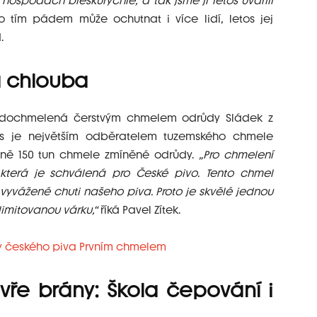
hospodách bleskurychle, a tak jsme jí letos uvařili
ivo tím pádem může ochutnat i více lidí, letos jej
.
á chlouba
e dochmelená čerstvým chmelem odrůdy Sládek z
s je největším odběratelem tuzemského chmele
ižně 150 tun chmele zmíněné odrůdy.
„Pro chmelení
terá je schválená pro České pivo. Tento chmel
 vyvážené chuti našeho piva. Proto je skvělé jednou
limitovanou várku,“
říká Pavel Zítek.
vře brány: Škola čepování i