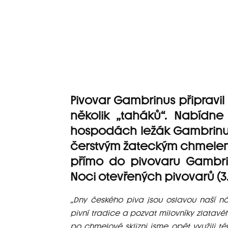
Pivovar Gambrinus připravil
několik „taháků“. Nabídn
hospodách ležák Gambrinus
čerstvým žateckým chmelem. P
přímo do pivovaru Gambrinu
Noci otevřených pivovarů (3.
„Dny českého piva jsou oslavou naší náro
pivní tradice a pozvat milovníky zlata
po chmelové sklizni jsme opět využili tét