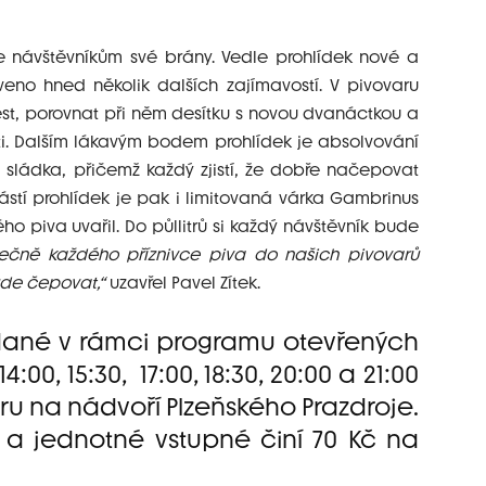
ře návštěvníkům své brány. Vedle prohlídek nové a
veno hned několik dalších zajímavostí. V pivovaru
est, porovnat při něm desítku s novou dvanáctkou a
ti. Dalším lákavým bodem prohlídek je absolvování
sládka, přičemž každý zjistí, že dobře načepovat
ástí prohlídek je pak i limitovaná várka Gambrinus
ho piva uvařil. Do půllitrů si každý návštěvník bude
ečně každého příznivce piva do našich pivovarů
ude čepovat,“
uzavřel Pavel Zítek.
ádané v rámci programu otevřených
00, 15:30, 17:00, 18:30, 20:00 a 21:00
u na nádvoří Plzeňského Prazdroje.
t a jednotné vstupné činí 70 Kč na