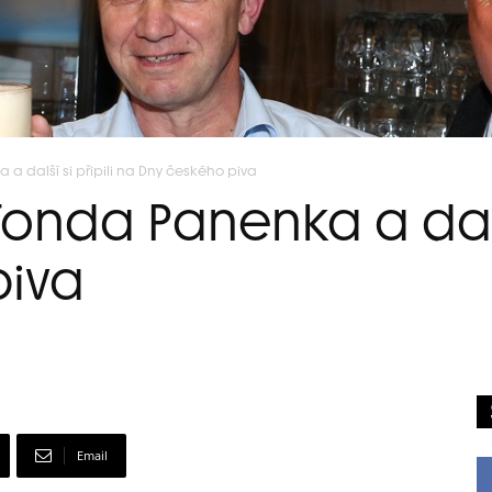
a další si připili na Dny českého piva
onda Panenka a další
piva
Email