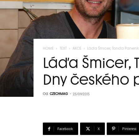
HOME
TEXT
AKCE
Láďa Šmicer, Tonda Panenka 
Láďa Šmicer, T
Dny českého 
Od
CZECHMAG
-
25/09/2015
Facebook
X
Pinterest