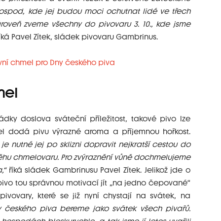
hospod, kde jej budou moci ochutnat lidé ve třech
roveň zveme všechny do pivovaru 3. 10., kde jsme
íká Pavel Zítek, sládek pivovaru Gambrinus.
mel
ádky doslova sváteční příležitost, takové pivo lze
mel dodá pivu výrazné aroma a příjemnou hořkost.
je nutné jej po sklizni dopravit nejkratší cestou do
běhu chmelovaru. Pro zvýraznění vůně dochmelujeme
,“
říká sládek Gambrinusu Pavel Zítek. Jelikož jde o
i pivo tou správnou motivací jít „na jedno čepované“
vovary, které se již nyní chystají na svátek, na
y českého piva bereme jako svátek všech pivařů.