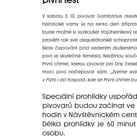
pivní test
V sobotu 3. 10. pivovar Gambrinus otev
historické varny je na tento den připra
bude možné si vyzkoušet trojúhelníkový t
prověřit tak své degustátorské schopnos
školy čepování pod vedením zkušeného 
pivo je skutečné řemeslo. Nedílnou souč
První chmel, kterou pivovar pro Dny české
moci pivo načepovat sám.
„Zveme srd
v Plzni i do hospod, kde se První chmel b
Speciální prohlídky uspoř
pivovarů budou začínat ve 14:
hodin v Návštěvnickém centr
Délka prohlídky je 60 minu
osobu.