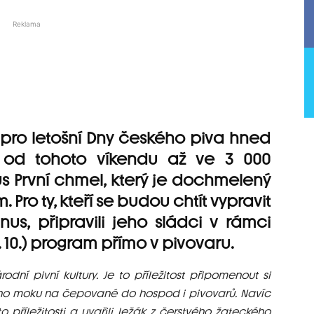
Reklama
 pro letošní Dny českého piva hned
e od tohoto víkendu až ve 3 000
 První chmel, který je dochmelený
ro ty, kteří se budou chtít vypravit
s, připravili jeho sládci v rámci
 10.) program přímo v pivovaru.
dní pivní kultury. Je to příležitost připomenout si
vého moku na čepované do hospod i pivovarů. Navíc
o příležitosti a uvařili ležák z čerstvého žateckého