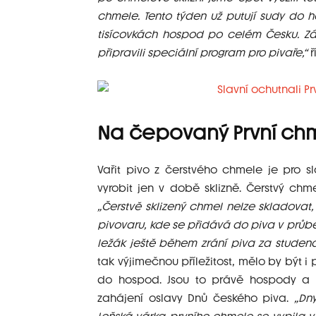
chmele. Tento týden už putují sudy do 
tisícovkách hospod po celém Česku. Zá
připravili speciální program pro pivaře,“
ř
Na čepovaný První ch
Vařit pivo z čerstvého chmele je pro sl
vyrobit jen v době sklizně. Čerstvý ch
„Čerstvě sklizený chmel nelze skladovat, 
pivovaru, kde se přidává do piva v prů
ležák ještě během zrání piva za studena
tak výjimečnou příležitost, mělo by být 
do hospod. Jsou to právě hospody a pi
zahájení oslavy Dnů českého piva.
„Dn