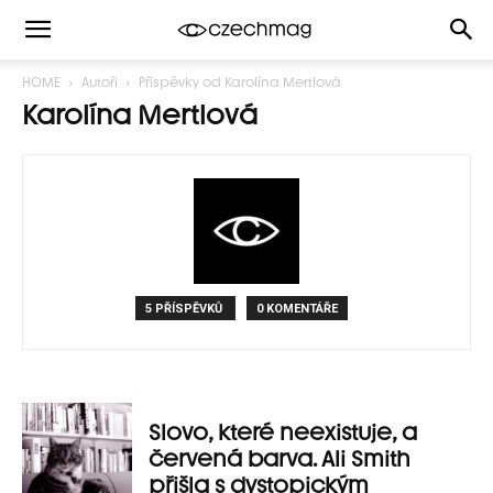
HOME
Autoři
Příspěvky od Karolína Mertlová
Karolína Mertlová
5 PŘÍSPĚVKŮ
0 KOMENTÁŘE
Slovo, které neexistuje, a
červená barva. Ali Smith
přišla s dystopickým