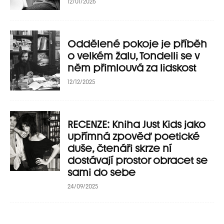
12/01/2026
Oddělené pokoje je příběh
o velkém žalu, Tondelli se v
něm přimlouvá za lidskost
12/12/2025
RECENZE: Kniha Just Kids jako
upřímná zpověď poetické
duše, čtenáři skrze ní
dostávají prostor obracet se
sami do sebe
24/09/2025