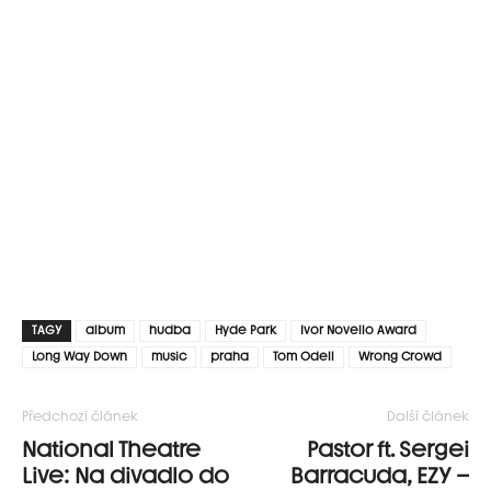
TAGY
album
hudba
Hyde Park
Ivor Novello Award
Long Way Down
music
praha
Tom Odell
Wrong Crowd
Předchozí článek
Další článek
National Theatre
Pastor ft. Sergei
Live: Na divadlo do
Barracuda, EZY –