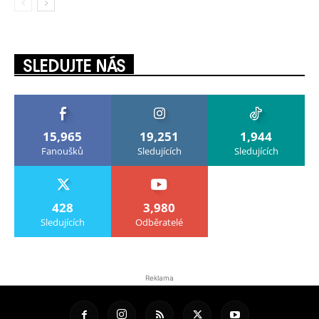
SLEDUJTE NÁS
15,965
19,251
1,944
Fanoušků
Sledujících
Sledujících
428
3,980
Sledujících
Odběratelé
Reklama