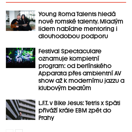
Young Roma Talents hledá
nové romské talenty. Mladým
lidem nabídne mentoring i
dlouhodobou podporu
Festival Spectaculare
oznamuje kompletní
program: od berlínského
Apparata přes ambientní AV
show až k modernímu jazzu a
klubovým beatům
L.F.T. v Bike Jesus: Tetris x Späti
přiváží krále EBM zpět do
Prahy