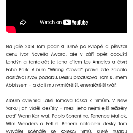
Na jaře 2014 Tom podnikl turné po Evropě a převzal
cenu Ivor Novello Award, ale v září opět opouští
Londýn a tentokrát je jeho cílem Los Angeles a čtvrť
Echo Park. Album “Wrong Crowd” právě zde začalo
dostávat svoji podobu. Desku produkoval Tom s Jimem
Abbissem – a dali mu rytmičtější, energičtější tvář.
Album ovlivnila také Tomova láska k filmům. V New
Yorku jich viděl desítky – mezi jeho nejmilejší režiséry
patří Wong Kar-wai, Paolo Sorrentino, Terrence Malick,
Wim Wenders a Fellini. Během natáčení desky Tom
vytvářel scénáře ke kolekci filmů, které hudbu