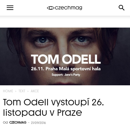
HOME
TEXT
AKCE
Tom Odell vystoupí 26.
listopadu v Praze
Od
CZECHMAG
-
21/09/2016