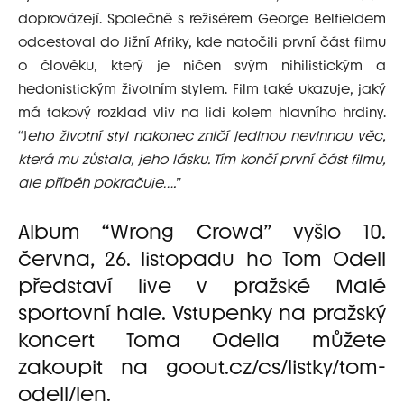
doprovázejí. Společně s režisérem George Belfieldem
odcestoval do Jižní Afriky, kde natočili první část filmu
o člověku, který je ničen svým nihilistickým a
hedonistickým životním stylem. Film také ukazuje, jaký
má takový rozklad vliv na lidi kolem hlavního hrdiny.
“J
eho životní styl nakonec zničí jedinou nevinnou věc,
která mu zůstala, jeho lásku. Tím končí první část filmu,
ale příběh pokračuje….
”
Album “Wrong Crowd” vyšlo 10.
června, 26. listopadu ho Tom Odell
představí live v pražské Malé
sportovní hale. Vstupenky na pražský
koncert Toma Odella můžete
zakoupit na
goout.cz/cs/
listky/tom-
odell/len
.