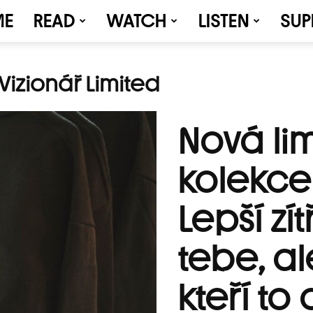
ME
READ
WATCH
LISTEN
SUP
Vizionář Limited
Nová li
kolekce 
Lepší zí
tebe, ale
kteří to