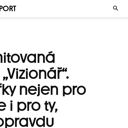
PORT
mitovaná
„Vizionář“.
třky nejen pro
 i pro ty,
 opravdu