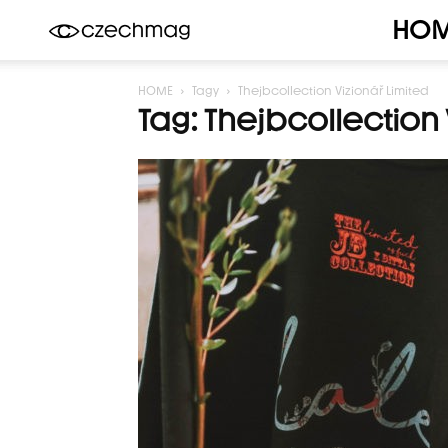
HO
Czechmag
HOME
Tagy
Thejbcollection Vizionář Limited
Tag: Thejbcollection 