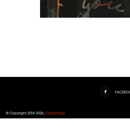
FACEBO
© Copyright 2014–2026,
Czechmag