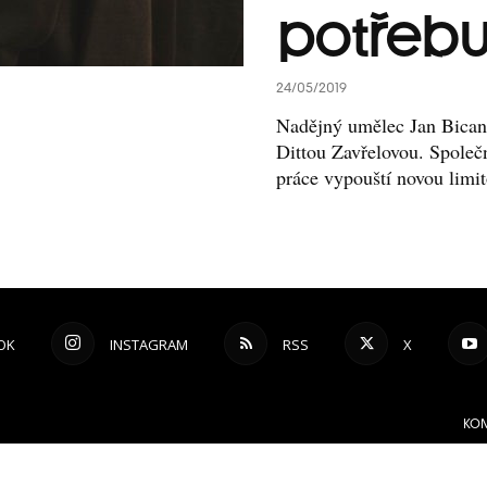
potřebu
24/05/2019
Nadějný umělec Jan Bican 
Dittou Zavřelovou. Společ
práce vypouští novou limit
OK
INSTAGRAM
RSS
X
KON