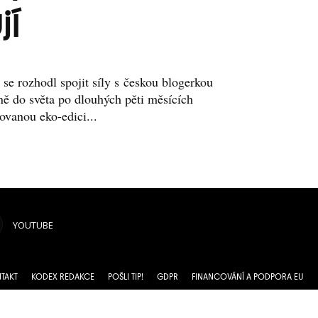
jí
se rozhodl spojit síly s českou blogerkou
ně do světa po dlouhých pěti měsících
ovanou eko-edici...
YOUTUBE
TAKT
KODEX REDAKCE
POŠLI TIP!
GDPR
FINANCOVÁNÍ A PODPORA EU