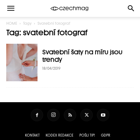
HOME
Tagy
Svatební fotograf
Tag: svatební fotograf
Svatební šaty na míru jsou
trendy
18/04/2019
KONTAKT
KODEX REDAKCE
POŠLI TIP!
GDPR