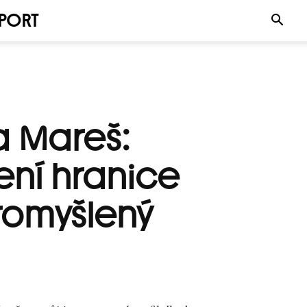
PORT
 Mareš:
ení hranice
romyšlený