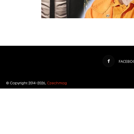
FACEBO
© Copyright 2014–2026,
Czechmag