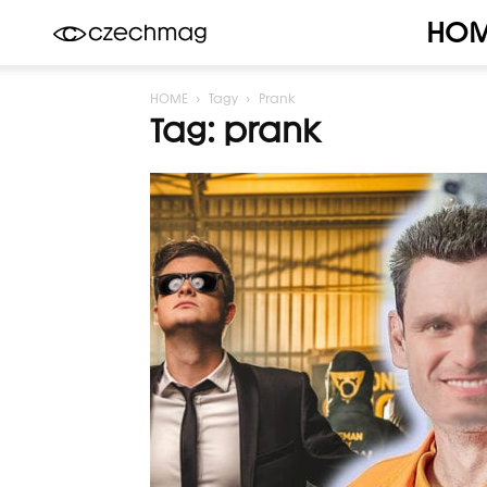
HO
Czechmag
HOME
Tagy
Prank
Tag: prank