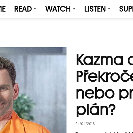
ME
READ
WATCH
LISTEN
SUP
Kazma a
Překroč
nebo p
plán?
24/04/2018