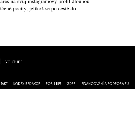
areš na svůj instagramový profil dlouhou
líčené pocity, jelikož se po cestě do
YOUTUBE
TAKT
KODEX REDAKCE
POŠLI TIP!
GDPR
FINANCOVÁNÍ A PODPORA EU