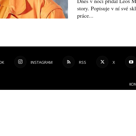
Dnes v noci přidal Leoš M
story. Popisuje v ní své sk
práce...
OK
INSTAGRAM
RSS
X
KON