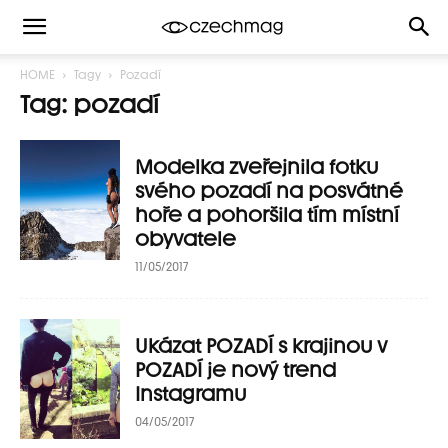
HOME
Tagy
Pozadí
Tag: pozadí
Modelka zveřejnila fotku
svého pozadí na posvátné
hoře a pohoršila tím místní
obyvatele
11/05/2017
Ukázat POZADÍ s krajinou v
POZADÍ je nový trend
Instagramu
04/05/2017