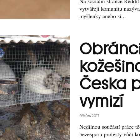
Na sociální stránce Reddit
vytvářejí komunitu nazývan
myšlenky anebo si...
Obránci 
kožešin
Česka 
vymizí
09/06/2017
Nedílnou součástí práce těc
bezesporu protesty vůči