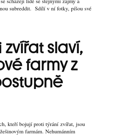
 se scházejí lidé se stejnými zájmy a
ou subreddit. Sdílí v ní fotky, píšou své
zvířat slaví,
ové farmy z
postupně
h, kteří bojují proti týrání zvířat, jsou
 kožešinovým farmám. Nehumánním