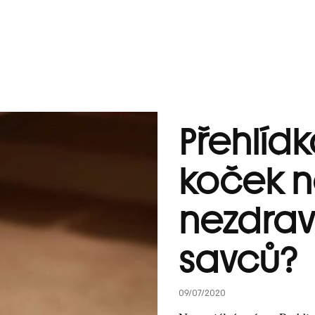
Přehlídk
koček 
nezdrav
savců?
09/07/2020