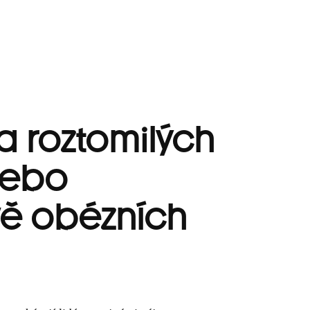
a roztomilých
nebo
ě obézních