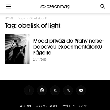
HOME
Tagy
Obelisk of light
Tag: obelisk of light
Mood přiváží do Prahy noise-
popovou experimentátorku
Fågelle
24/11/2019
KONTAKT
KODEX REDAKCE
POŠLI TIP!
GDPR