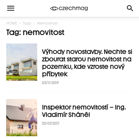
HOME
Tagy
Nemovitost
Tag: nemovitost
Výhody novostavby. Nechte si
zbourat starou nemovitost na
pozemku, kde vzroste nový
příbytek
03/11/2019
Inspektor nemovitostí – Ing.
Vladimír Sháněl
20/07/2017