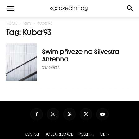
HOME
Tagy
Kuba’93
Tag: Kuba’93
Swim přiveze na Silvestra
Antenna
30/12/2018
KONTAKT
KODEX REDAKCE
POŠLI TIP!
GDPR