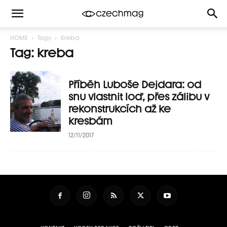
HOME
Tagy
Kreba
Tag: kreba
Příběh Luboše Dejdara: od
snu vlastnit loď, přes zálibu v
rekonstrukcích až ke
kresbám
12/11/2017