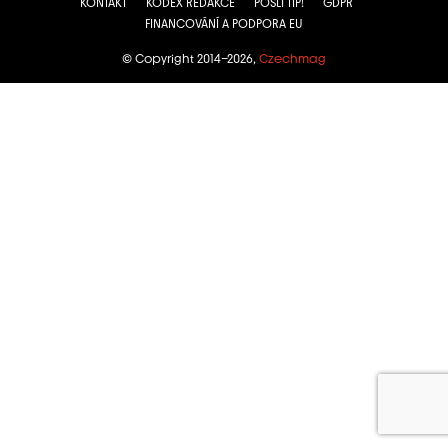
KONTAKT
KODEX REDAKCE
POŠLI TIP!
GDPR
FINANCOVÁNÍ A PODPORA EU
© Copyright 2014–2026,
Czechmag