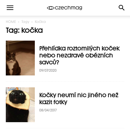
HOME
Tagy
Kočka
Tag: kočka
Přehlídka roztomilých koček
nebo nezdravě obézních
savců?
09/07/2020
Kočky neumí nic jiného než
kazit fotky
08/04/2017