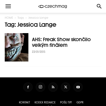
HOME
Tagy
Jessica Lange
Tag: Jessica Lange
AHS: Freak Show skončilo
velkým finálem
23/01/2015
KONTAKT
KODEX REDAKCE
POŠLI TIP!
GDPR