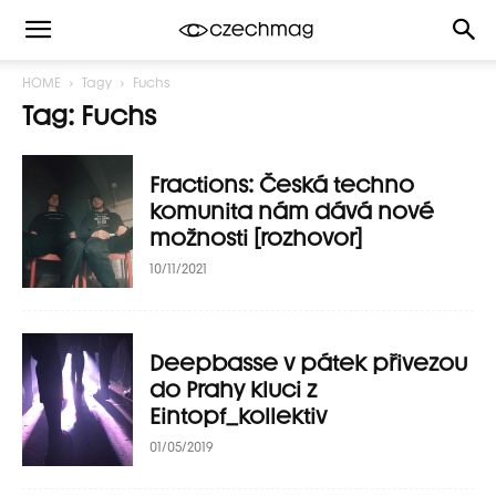
HOME
Tagy
Fuchs
Tag: Fuchs
Fractions: Česká techno
komunita nám dává nové
možnosti [rozhovor]
10/11/2021
Deepbasse v pátek přivezou
do Prahy kluci z
Eintopf_kollektiv
01/05/2019