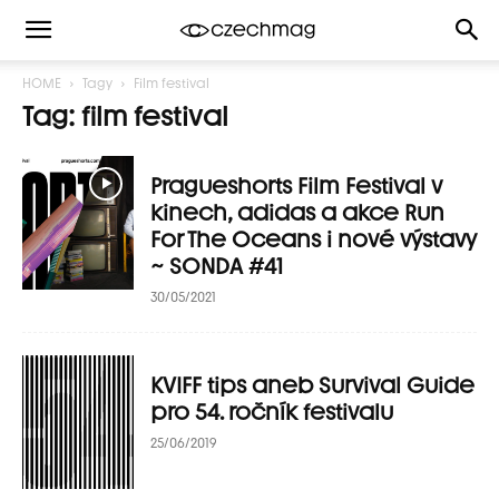
HOME
Tagy
Film festival
Tag: film festival
Pragueshorts Film Festival v
kinech, adidas a akce Run
For The Oceans i nové výstavy
~ SONDA #41
30/05/2021
KVIFF tips aneb Survival Guide
pro 54. ročník festivalu
25/06/2019