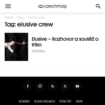
HOME
Tagy
Elusive crew
Tag: elusive crew
Elusive – Rozhovor a soutěž o
triko
27/09/2016
KONTAKT
KODEX REDAKCE
POŠLI TIP!
GDPR