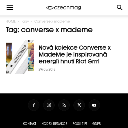
HOME
Tagy
Converse x mademe
Tag: converse x mademe
Nová kolekce Converse x
MadeMe je inspirovaná
energií hnutí Riot Grrrl
29/05/2018
KONTAKT
KODEX REDAKCE
POŠLI TIP!
GDPR