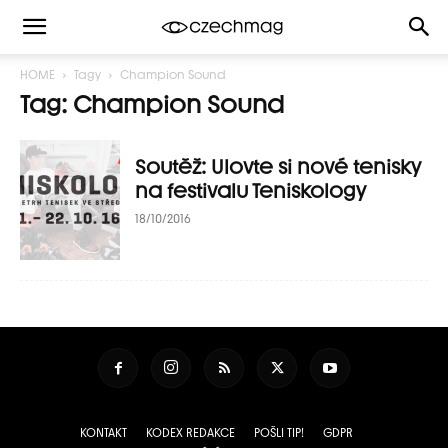
HOME
Tagy
Champion Sound
Tag: Champion Sound
Soutěž: Ulovte si nové tenisky
na festivalu Teniskology
18/10/2016
KONTAKT
KODEX REDAKCE
POŠLI TIP!
GDPR