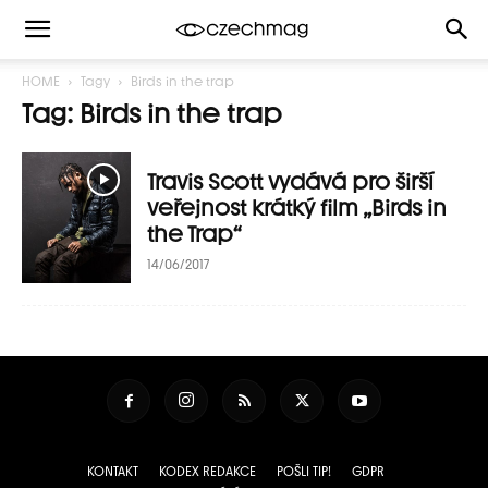
HOME
Tagy
Birds in the trap
Tag: Birds in the trap
Travis Scott vydává pro širší
veřejnost krátký film „Birds in
the Trap“
14/06/2017
KONTAKT
KODEX REDAKCE
POŠLI TIP!
GDPR