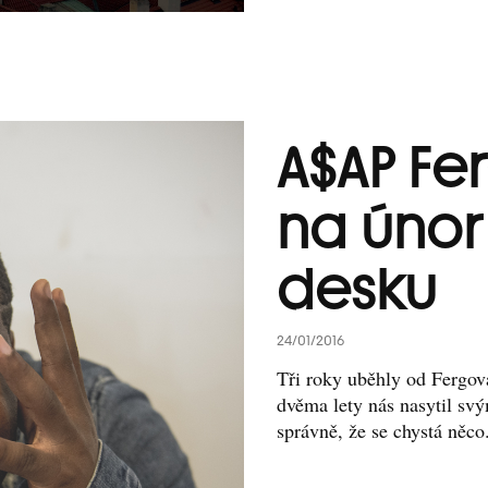
A$AP Fe
na únor
desku
24/01/2016
Tři roky uběhly od Fergov
dvěma lety nás nasytil sv
správně, že se chystá něco.