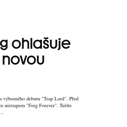
rg ohlašuje
 novou
a výborného debutu "Trap Lord". Před
ým mixtapem "Ferg Forever". Tušíte
..