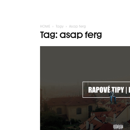
HOME
Tagy
Asap ferg
Tag: asap ferg