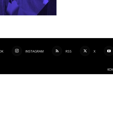
OK
INSTAGRAM
RSS
X
KON