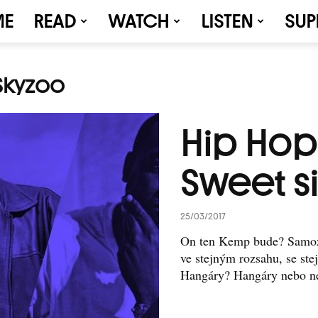
ME
READ
WATCH
LISTEN
SUP
Skyzoo
Hip Hop
Sweet s
25/03/2017
On ten Kemp bude? Samozř
ve stejným rozsahu, se ste
Hangáry? Hangáry nebo ne