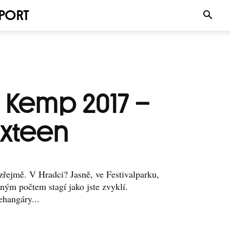
PORT
 Kemp 2017 –
ixteen
ejmě. V Hradci? Jasně, ve Festivalparku,
jným počtem stagí jako jste zvyklí.
hangáry...