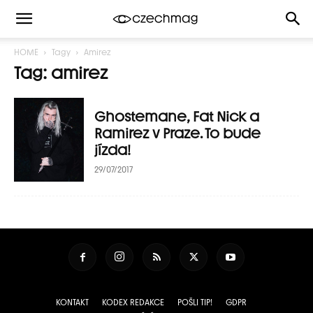
HOME
Tagy
Amirez
Tag: amirez
Ghostemane, Fat Nick a
Ramirez v Praze. To bude
jízda!
29/07/2017
KONTAKT
KODEX REDAKCE
POŠLI TIP!
GDPR