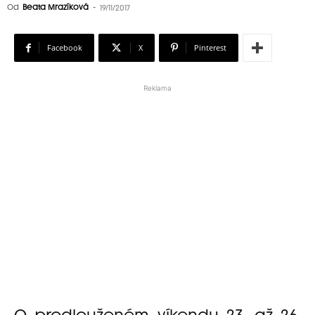
Od
Beata Mrazíková
-
19/11/2017
Facebook
X
Pinterest
Reklama