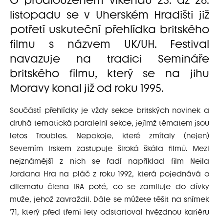
O prodlouženém víkendu 23. až 26.
listopadu se v Uherském Hradišti již
potřetí uskuteční přehlídka britského
filmu s názvem UK/UH. Festival
navazuje na tradici Semináře
britského filmu, který se na jihu
Moravy konal již od roku 1995.
Součástí přehlídky je vždy sekce britských novinek a
druhá tematická paralelní sekce, jejímž tématem jsou
letos Troubles. Nepokoje, které zmítaly (nejen)
Severním Irskem zastupuje široká škála filmů. Mezi
nejznámější z nich se řadí například film Neila
Jordana Hra na pláč z roku 1992, která pojednává o
dilematu člena IRA poté, co se zamiluje do dívky
muže, jehož zavraždil. Dále se můžete těšit na snímek
’71, který před třemi lety odstartoval hvězdnou kariéru