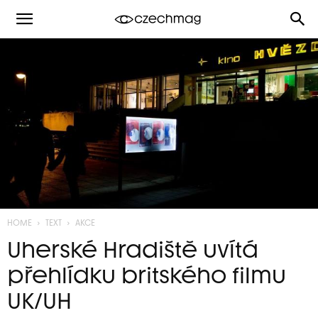
HOME
TEXT
AKCE
Uherské Hradiště uvítá
přehlídku britského filmu
UK/UH