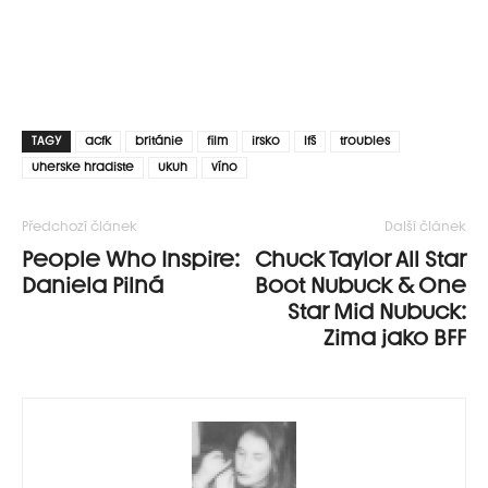
TAGY
acfk
británie
film
irsko
lfš
troubles
uherske hradiste
ukuh
víno
Předchozí článek
Další článek
People Who Inspire:
Chuck Taylor All Star
Daniela Pilná
Boot Nubuck & One
Star Mid Nubuck:
Zima jako BFF