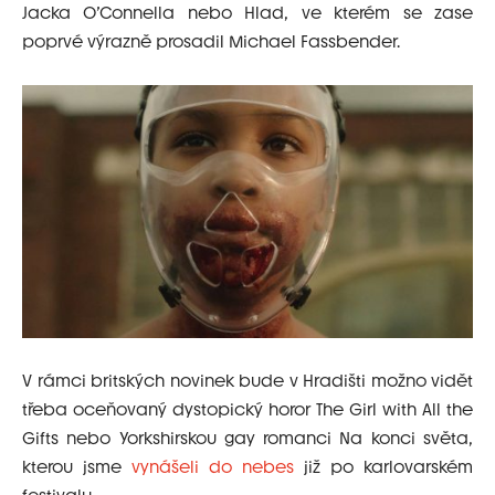
Jacka O’Connella nebo Hlad, ve kterém se zase
poprvé výrazně prosadil Michael Fassbender.
V rámci britských novinek bude v Hradišti možno vidět
třeba oceňovaný dystopický horor The Girl with All the
Gifts nebo Yorkshirskou gay romanci Na konci světa,
kterou jsme
vynášeli do nebes
již po karlovarském