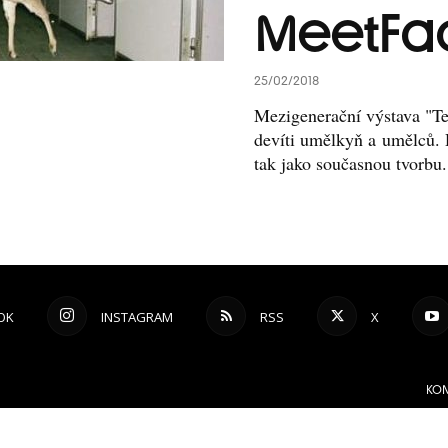
MeetFac
25/02/2018
Mezigenerační výstava "Te
devíti umělkyň a umělců. Dí
tak jako současnou tvorbu.
OK
INSTAGRAM
RSS
X
KON