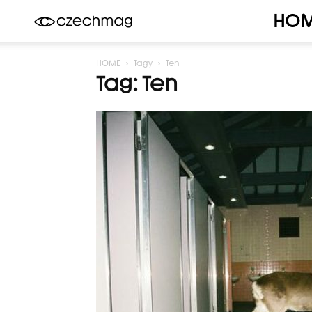
HO
Czechmag
HOME
Tagy
Ten
Tag: Ten