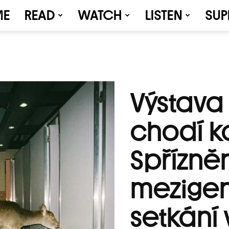
ME
READ
WATCH
LISTEN
SUP
Výstava 
chodí k
Spřízněn
mezige
setkání 