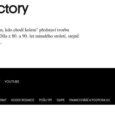
tory
n, kdo chodí kolem" představí tvorbu
la z 80. a 90. let minulého století, stejně
..
YOUTUBE
TAKT
KODEX REDAKCE
POŠLI TIP!
GDPR
FINANCOVÁNÍ A PODPORA EU