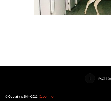
FACEBO
© Copyright 2014–2026,
Czechmag