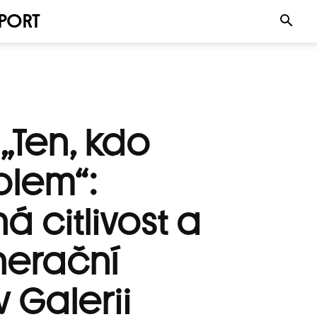
PORT
„Ten, kdo
olem“:
á citlivost a
nerační
v Galerii