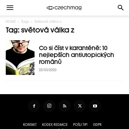
HOME
Tagy
Světová válka z
Tag: světová válka z
Co si číst v karanténě: 10
nejlepších antiutopických
románů
22/03/2020
KONTAKT
KODEX REDAKCE
POŠLI TIP!
GDPR