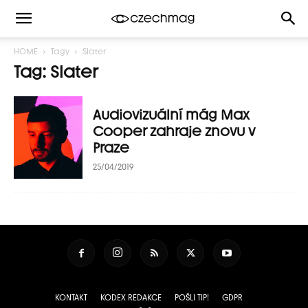
HOME
Tagy
Slater
Tag: Slater
Audiovizuální mág Max
Cooper zahraje znovu v
Praze
25/04/2019
KONTAKT
KODEX REDAKCE
POŠLI TIP!
GDPR