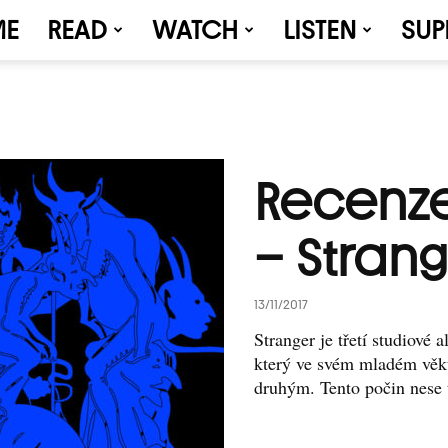
ME
READ
WATCH
LISTEN
SUP
Recenze
– Stran
13/11/2017
Stranger je třetí studiov
který ve svém mladém věku 
druhým. Tento počin nese 