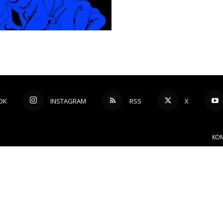
OK
INSTAGRAM
RSS
X
KON