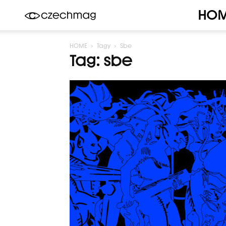
HO
Czechmag
HOME
Tagy
Sbe
Tag: sbe