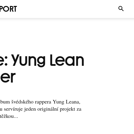
PORT
: Yung Lean
ger
é album švédského rappera Yung Leana,
servíruje jeden originální projekt za
těžkou...