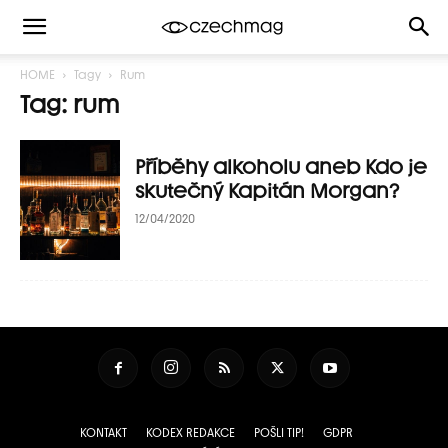
HOME
Tagy
Rum
Tag: rum
Příběhy alkoholu aneb Kdo je
skutečný Kapitán Morgan?
12/04/2020
KONTAKT
KODEX REDAKCE
POŠLI TIP!
GDPR