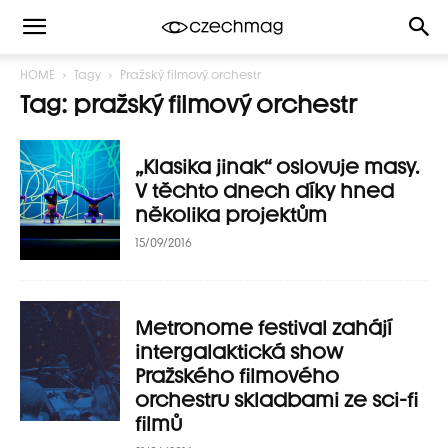
HOME
Tagy
Pražský filmový orchestr
Tag: pražský filmový orchestr
„Klasika jinak“ oslovuje masy.
V těchto dnech díky hned
několika projektům
15/09/2016
Metronome festival zahájí
intergalaktická show
Pražského filmového
orchestru skladbami ze sci-fi
filmů