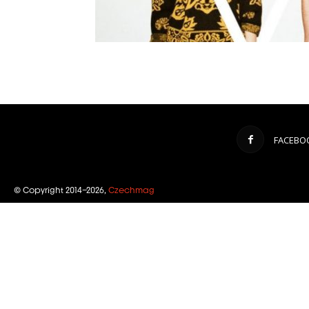
FACEBO
© Copyright 2014–2026,
Czechmag