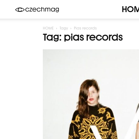
HO
Czechmag
HOME
Tagy
Pias records
Tag: pias records