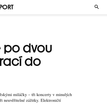
PORT
 po dvou
vrací do
skými miláčky – tři koncerty v minulých
ři neuvěřitelné zážitky. Elektroničtí
..