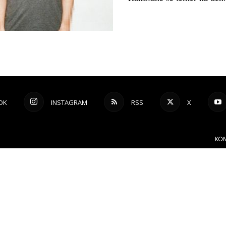
OK
INSTAGRAM
RSS
X
KON