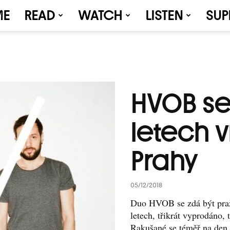
ME
READ
WATCH
LISTEN
SUP
HVOB se
letech 
Prahy
05/12/2018
Duo HVOB se zdá být praž
letech, třikrát vyprodáno, t
Rakušané se téměř na den.