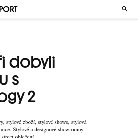
PORT
i dobyli
u s
ogy 2
ry, stylové zboží, stylové shows, stylová
ranice. Stylové a designové showroomy
street oblečení....