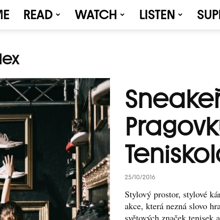
ME
READ
WATCH
LISTEN
SUP
lex
Sneakeř
Pragovk
Teniskol
25/10/2016
Stylový prostor, stylové ká
akce, která nezná slovo h
světových značek tenisek a 