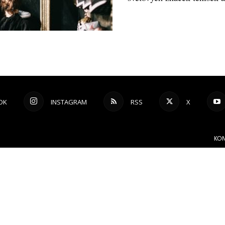
OK
INSTAGRAM
RSS
X
KON