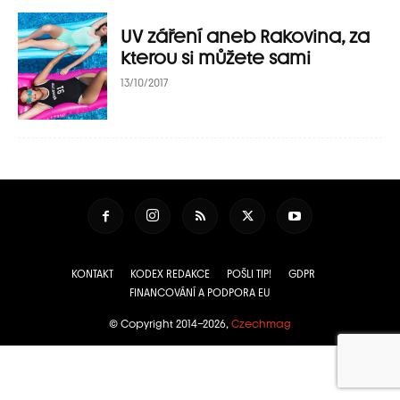
UV záření aneb Rakovina, za
kterou si můžete sami
13/10/2017
KONTAKT
KODEX REDAKCE
POŠLI TIP!
GDPR
FINANCOVÁNÍ A PODPORA EU
© Copyright 2014–2026,
Czechmag