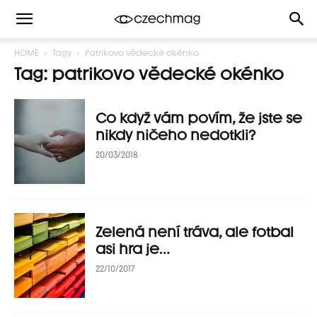
HOME
Tagy
Patrikovo vědecké okénko
Tag: patrikovo vědecké okénko
Co když vám povím, že jste se
nikdy ničeho nedotkli?
20/03/2018
Zelená není tráva, ale fotbal
asi hra je…
22/10/2017