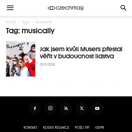
HOME
Tagy
Musically
Tag: musically
Jak jsem kvůli Musers přestal
věřit v budoucnost lidstva
12/11/2018
KONTAKT
KODEX REDAKCE
POŠLI TIP!
GDPR