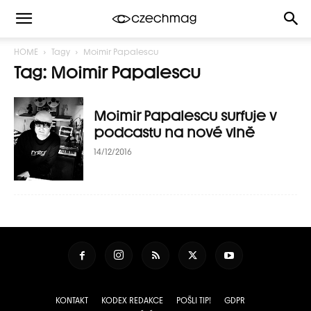
HOME
Tagy
Moimir Papalescu
Tag: Moimir Papalescu
Moimir Papalescu surfuje v
podcastu na nové vlně
14/12/2016
KONTAKT
KODEX REDAKCE
POŠLI TIP!
GDPR