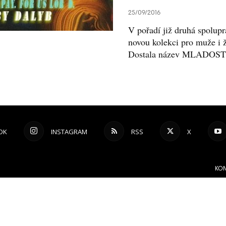
25/09/2016
V pořadí již druhá spolupr
novou kolekci pro muže i 
Dostala název MLADOST a
OK
INSTAGRAM
RSS
X
KON