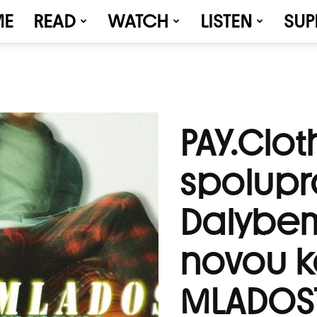
ME
READ
WATCH
LISTEN
SUP
PAY.Clot
spolupr
Dalybem
novou k
MLADOS