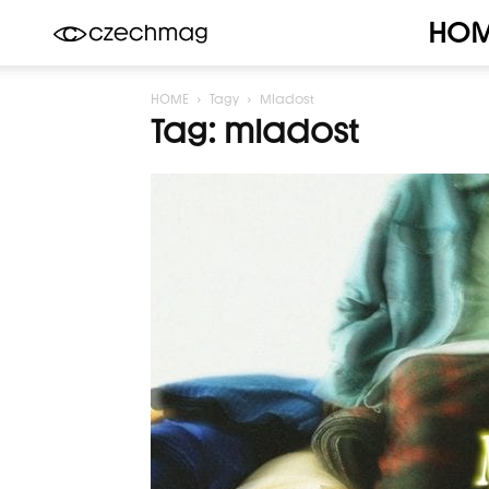
HO
Czechmag
HOME
Tagy
Mladost
Tag: mladost