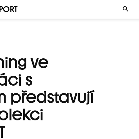
PORT
hing ve
áci s
 představují
olekci
T