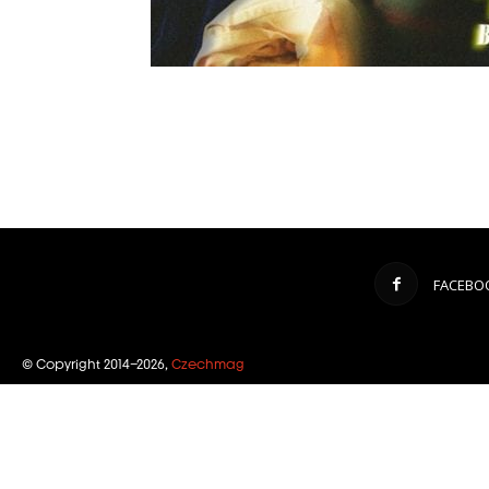
FACEBO
© Copyright 2014–2026,
Czechmag