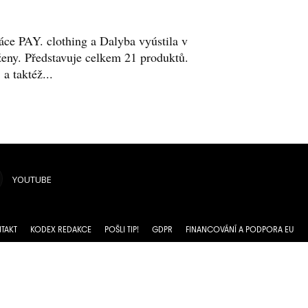
áce PAY. clothing a Dalyba vyústila v
ženy. Představuje celkem 21 produktů.
 taktéž...
YOUTUBE
TAKT
KODEX REDAKCE
POŠLI TIP!
GDPR
FINANCOVÁNÍ A PODPORA EU