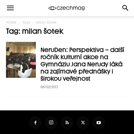
HOME
Tagy
Milan šotek
Tag: milan šotek
NeruDen: Perspektiva – další
ročník kulturní akce na
Gymnáziu Jana Nerudy láká
na zajímavé přednášky i
širokou veřejnost
08/02/2017